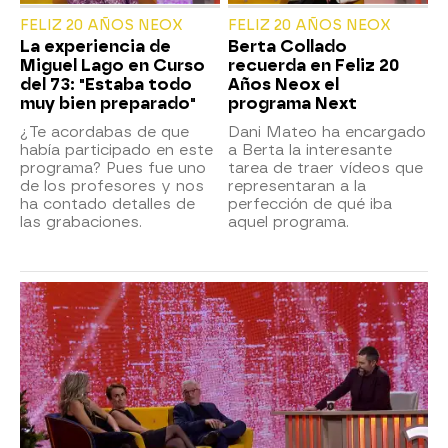
FELIZ 20 AÑOS NEOX
FELIZ 20 AÑOS NEOX
La experiencia de
Berta Collado
Miguel Lago en Curso
recuerda en Feliz 20
del 73: "Estaba todo
Años Neox el
muy bien preparado"
programa Next
¿Te acordabas de que
Dani Mateo ha encargado
había participado en este
a Berta la interesante
programa? Pues fue uno
tarea de traer vídeos que
de los profesores y nos
representaran a la
ha contado detalles de
perfección de qué iba
las grabaciones.
aquel programa.