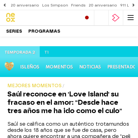
20 aniversario
Los Simpson
Friends
20 aniversario
911 Lone
SERIES
PROGRAMAS
TEMPORADA 2
T1
ISLEÑOS
MOMENTOS
NOTICIAS
PRESENTADO
MEJORES MOMENTOS
Saúl reconoce en 'Love Island' su
fracaso en el amor: "Desde hace
tres años me ha ido como el culo"
Saúl se califica como un auténtico trotamundos
desde los 18 años que se fue de casa, pero
ahora quiere encontrar a una compañera de "peli