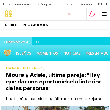
20 aniversario
Los Simpson
Friends
20 aniversario
911 Lone
SERIES
PROGRAMAS
TEMPORADA 2
T1
ISLEÑOS
MOMENTOS
NOTICIAS
PRESENTADO
EMPAREJAMIENTO
Moure y Adele, última pareja: "Hay
que dar una oportunidad al interior
de las personas"
Los isleños han sido los últimos en emparejarse.