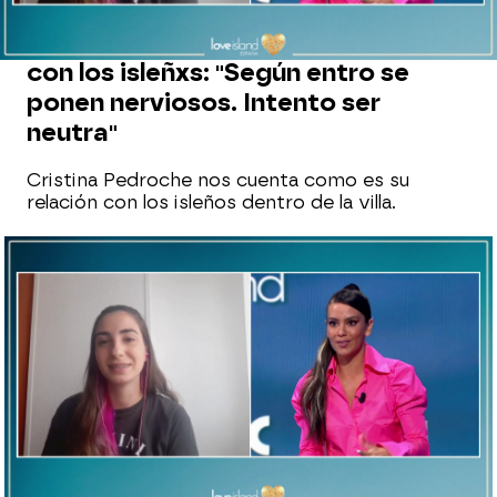
RUEDA DE PRENSA
Cristina Pedroche sobre su relación
con los isleñxs: "Según entro se
ponen nerviosos. Intento ser
neutra"
Cristina Pedroche nos cuenta como es su
relación con los isleños dentro de la villa.
neox
Madrid
Publicado:
12 de mayo de 2022, 11:04
Whatsapp
Facebook
X
Flipboard
La presentado de 'Love Island' repite como