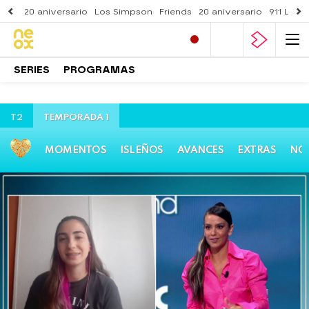
20 aniversario
Los Simpson
Friends
20 aniversario
911 Lone
SERIES
PROGRAMAS
T2
TEMPORADA 1
MOMENTOS
ISLEÑOS
AVANCES
EXTRAS
NOT
Neox
» Programas
» Love Island
» Noticias