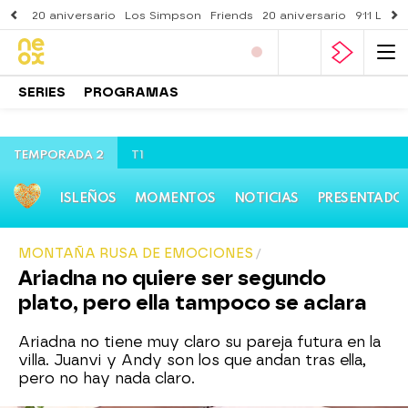
20 aniversario
Los Simpson
Friends
20 aniversario
911 Lone
SERIES
PROGRAMAS
TEMPORADA 2
T1
ISLEÑOS
MOMENTOS
NOTICIAS
PRESENTADO
MONTAÑA RUSA DE EMOCIONES
Ariadna no quiere ser segundo
plato, pero ella tampoco se aclara
Ariadna no tiene muy claro su pareja futura en la
villa. Juanvi y Andy son los que andan tras ella,
pero no hay nada claro.