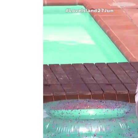
Love Island
Madrid
Publicado:
27 de junio de 2022, 21:53
Ha llegado la fiesta de
para que los isleños saq