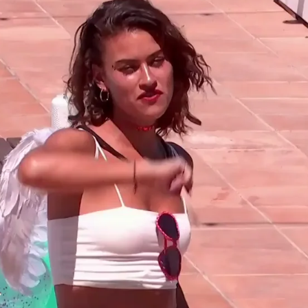
Whatsapp
Facebook
X
Flipboa
 Cupido.
El momento más romántico
uen a relucir sus encantos y