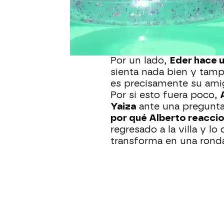
enamoramientos, sus me
románticas. Sin embarg
divertida
ha terminado c
isleños.
Por un lado,
Eder hace u
sienta nada bien y tam
es precisamente su ami
Por si esto fuera poco,
Yaiza
ante una pregunta
por qué Alberto reacci
regresado a la villa y lo
transforma en una ronda