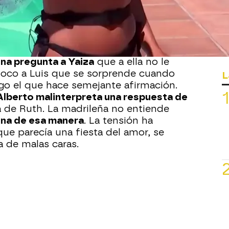
nsajes de amor y sus dedicatorias
o,
lo que empezó como una fiesta
on malas caras y reproches entre los
na pregunta a Yaiza
que a ella no le
poco a Luis que se sorprende cuando
L
go el que hace semejante afirmación.
Alberto malinterpreta una respuesta de
 de Ruth. La madrileña no entiende
ona de esa manera
. La tensión ha
 que parecía una fiesta del amor, se
 de malas caras.