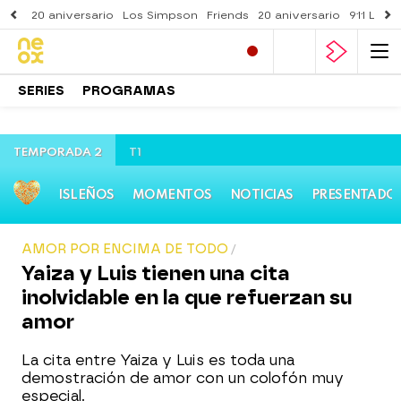
20 aniversario
Los Simpson
Friends
20 aniversario
911 Lone
SERIES
PROGRAMAS
TEMPORADA 2
T1
ISLEÑOS
MOMENTOS
NOTICIAS
PRESENTADO
AMOR POR ENCIMA DE TODO
Yaiza y Luis tienen una cita
inolvidable en la que refuerzan su
amor
La cita entre Yaiza y Luis es toda una
demostración de amor con un colofón muy
especial.