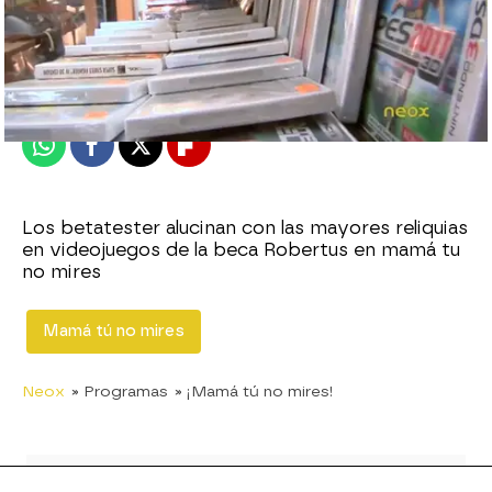
neox
Publicado:
02 de octubre de 2011, 19:19
Whatsapp
Facebook
X
Flipboard
Los betatester alucinan con las mayores reliquias
en videojuegos de la beca Robertus en mamá tu
no mires
Mamá tú no mires
Neox
» Programas
» ¡Mamá tú no mires!