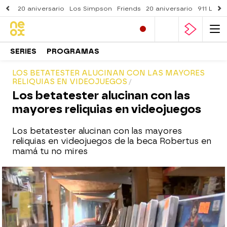
20 aniversario
Los Simpson
Friends
20 aniversario
911 Lone
SERIES
PROGRAMAS
LOS BETATESTER ALUCINAN CON LAS MAYORES
RELIQUIAS EN VIDEOJUEGOS
Los betatester alucinan con las
mayores reliquias en videojuegos
Los betatester alucinan con las mayores
reliquias en videojuegos de la beca Robertus en
mamá tu no mires