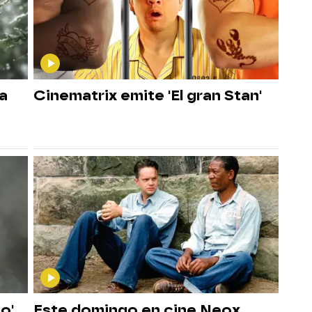
a
Cinematrix emite 'El gran Stan'
o'
Este domingo en cine Neox