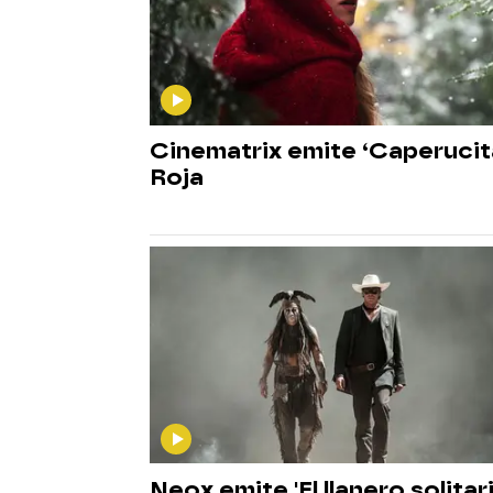
Cinematrix emite ‘Caperucit
Roja
Neox emite 'El llanero solitari