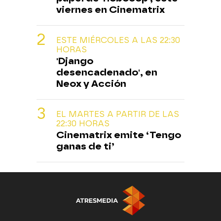
viernes en Cinematrix
ESTE MIÉRCOLES A LAS 22:30
HORAS
'Django
desencadenado', en
Neox y Acción
EL MARTES A PARTIR DE LAS
22:30 HORAS
Cinematrix emite ‘Tengo
ganas de ti’