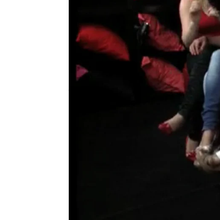
neox
Publicado:
28 de julio de 2011, 18:27
Beatriz no dura ni dos 
cosa funciona sin embar
candidata, Delia, que ta
esperaba.
next
Programa