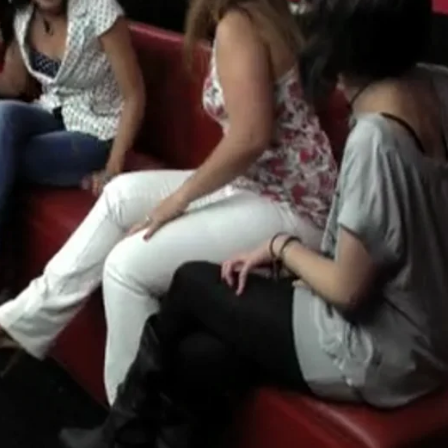
Whatsapp
Facebook
X
Flipboa
minutos y con Jennifer parace que la
go quiere probar suerte con la última
mpoco resulta ser el tipo de chica que