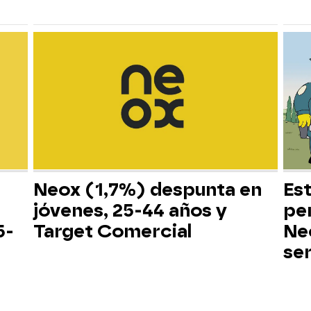
Neox (1,7%) despunta en
Es
jóvenes, 25-44 años y
pe
5-
Target Comercial
Neo
ser