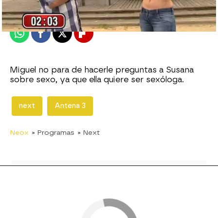
Publicado:
28 de julio de 2011, 14:56
Whatsapp
Facebook
X
Flipboard
Miguel no para de hacerle preguntas a Susana
sobre sexo, ya que ella quiere ser sexóloga.
next
Antena 3
Neox
» Programas
» Next