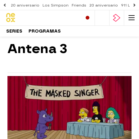
20 aniversario
Los Simpson
Friends
20 aniversario
911 Lone
SERIES
PROGRAMAS
Antena 3