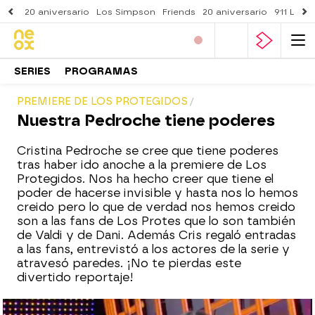
20 aniversario
Los Simpson
Friends
20 aniversario
911 Lone
SERIES
PROGRAMAS
PREMIERE DE LOS PROTEGIDOS
Nuestra Pedroche tiene poderes
Cristina Pedroche se cree que tiene poderes
tras haber ido anoche a la premiere de Los
Protegidos. Nos ha hecho creer que tiene el
poder de hacerse invisible y hasta nos lo hemos
creido pero lo que de verdad nos hemos creido
son a las fans de Los Protes que lo son también
de Valdi y de Dani. Además Cris regaló entradas
a las fans, entrevistó a los actores de la serie y
atravesó paredes. ¡No te pierdas este
divertido reportaje!