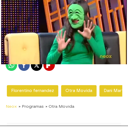
neox
Madrid
Publicado:
08 de septiembre de 2011, 17:11
Whatsapp
Facebook
X
Flipboard
Florentino fernandez
Otra Movida
Dani Martín
Neox
» Programas
» Otra Movida