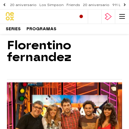
20 aniversario
Los Simpson
Friends
20 aniversario
911 Lone
SERIES
PROGRAMAS
Florentino
fernandez