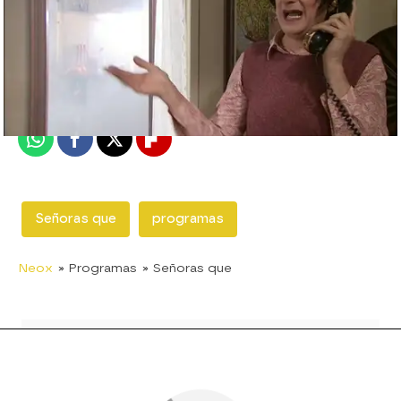
neox
Madrid
Publicado:
18 de octubre de 2012, 19:12
Whatsapp
Facebook
X
Flipboard
Señoras que
programas
Neox
» Programas
» Señoras que