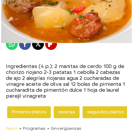
neox
Publicado:
20 de enero de 2015, 12:37
Whatsapp
Facebook
X
Flipboard
Ingredientes (4 p.): 2 manitas de cerdo 100 g de
chorizo riojano 2-3 patatas 1 cebolla 2 cabezas
de ajo 2 alegrías riojanas agua 2 cucharadas de
vinagre aceite de oliva sal 12 bolas de pimienta 1
cucharadita de pimentón dulce 1 hoja de laurel
perejil vinagreta
Primeros platos
recetas
segundos platos
Neox
» Programas
» Sinvergüenzas