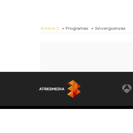
Antena 3
» Programas
» Sinvergüenzas
© Atresmedia Corporación de Medios de Comunicación
Graciosa 13, 28703, S.S. de los Reyes, Madrid. Reser
derechos