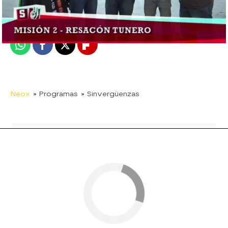
Madrid
Publicado:
13 de enero de 2015, 10:48
Whatsapp
Facebook
X
Flipboard
Neox
» Programas
» Sinvergüenzas