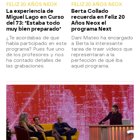
FELIZ 20 AÑOS NEOX
FELIZ 20 AÑOS NEOX
La experiencia de
Berta Collado
Miguel Lago en Curso
recuerda en Feliz 20
del 73: "Estaba todo
Años Neox el
muy bien preparado"
programa Next
¿Te acordabas de que
Dani Mateo ha encargado
había participado en este
a Berta la interesante
programa? Pues fue uno
tarea de traer vídeos que
de los profesores y nos
representaran a la
ha contado detalles de
perfección de qué iba
las grabaciones.
aquel programa.