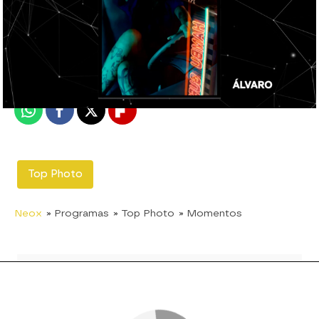
neox
Madrid
Publicado:
28 de junio de 2020, 20:31
Whatsapp
Facebook
X
Flipboard
Top Photo
Neox
» Programas
» Top Photo
» Momentos