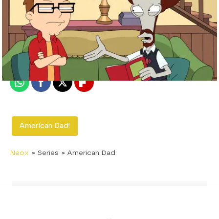
neox
Madrid
Publicado:
15 de agosto de 2012, 13:06
Whatsapp
Facebook
X
Flipboard
American Dad!
Neox
» Series
» American Dad