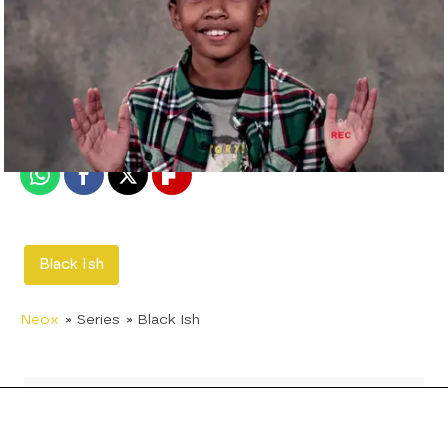
neox
Madrid
Publicado:
12 de febrero de 2018, 13:13
Whatsapp
Facebook
X
Flipboard
Black Ish
Neox
» Series
» Black Ish