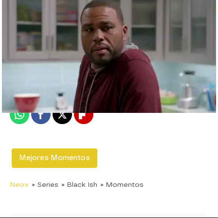
neox
Madrid
Publicado:
17 de septiembre de 2015, 10:11
Whatsapp
Facebook
X
Flipboard
Mejores Momentos
Neox
» Series
» Black Ish
» Momentos