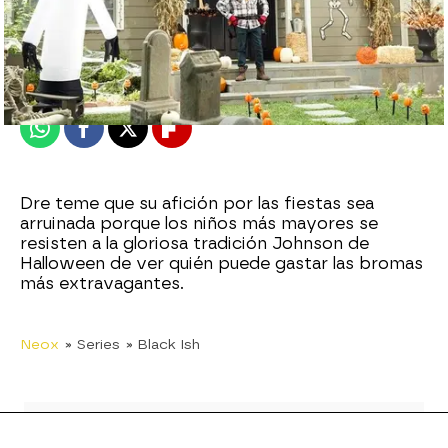
neox
Publicado:
08 de mayo de 2015, 11:32
Whatsapp
Facebook
X
Flipboard
Dre teme que su afición por las fiestas sea
arruinada porque los niños más mayores se
resisten a la gloriosa tradición Johnson de
Halloween de ver quién puede gastar las bromas
más extravagantes.
Neox
» Series
» Black Ish