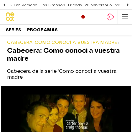
20 aniversario
Los Simpson
Friends
20 aniversario
911 Lone
SERIES
PROGRAMAS
CABECERA: COMO CONOCÍ A VUESTRA MADRE
Cabecera: Como conocí a vuestra
madre
Cabecera de la serie 'Como conocí a vuestra
madre'
neox