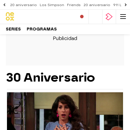
20 aniversario
Los Simpson
Friends
20 aniversario
911 Lone
SERIES
PROGRAMAS
30 Aniversario