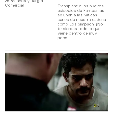
25-44 años y Target
Comercial.
Transplant o los nuevos
episodios de Fantasmas
se unen a las míticas
series de nuestra cadena
como Los Simpson. ¡No
te pierdas todo lo que
viene dentro de muy
poco!