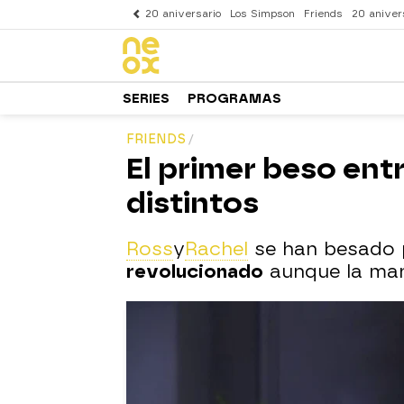
20 aniversario
Los Simpson
Friends
20 aniver
SERIES
PROGRAMAS
FRIENDS
El primer beso ent
distintos
Ross
y
Rachel
se han besado 
revolucionado
aunque la mane