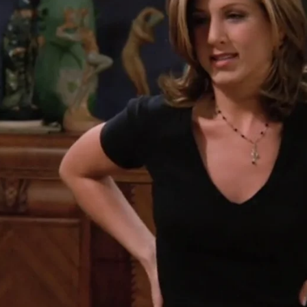
Whatsapp
Facebook
X
Flipboa
:02