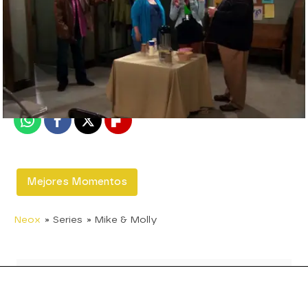
neox
Madrid
Publicado:
08 de marzo de 2016, 13:13
Whatsapp
Facebook
X
Flipboard
Mejores Momentos
Neox
» Series
» Mike & Molly