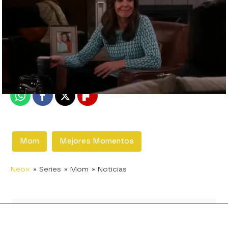
neox
Madrid
Publicado:
08 de marzo de 2016, 10:37
Whatsapp
Facebook
X
Flipboard
Mom
Mejores Momentos
Neox
» Series
» Mom
» Noticias