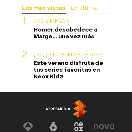
Las más vistas
Lo último
LOS SIMPSON
Homer desobedece a
Marge... una vez más
¡NO TE LO PUEDES PERDER!
Este verano disfruta de
tus series favoritas en
Neox Kidz