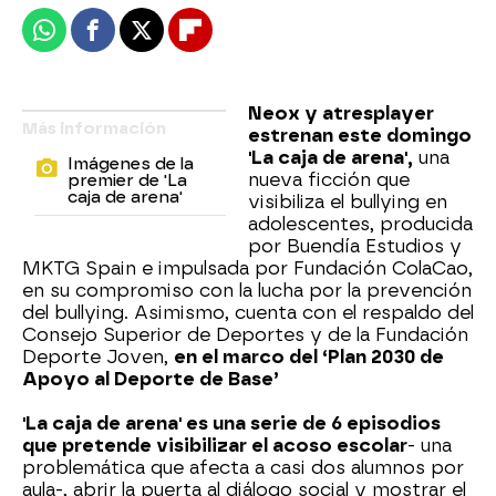
Whatsapp
Facebook
X
Flipboard
Neox y atresplayer
Más información
estrenan este domingo
'La caja de arena',
una
Imágenes de la
nueva ficción que
premier de 'La
caja de arena'
visibiliza el bullying en
adolescentes, producida
por Buendía Estudios y
MKTG Spain e impulsada por Fundación ColaCao,
en su compromiso con la lucha por la prevención
del bullying. Asimismo, cuenta con el respaldo del
Consejo Superior de Deportes y de la Fundación
Deporte Joven,
en el marco del ‘Plan 2030 de
Apoyo al Deporte de Base’
'La caja de arena' es una serie de 6 episodios
que pretende visibilizar el acoso escolar
- una
problemática que afecta a casi dos alumnos por
aula-, abrir la puerta al diálogo social y mostrar el