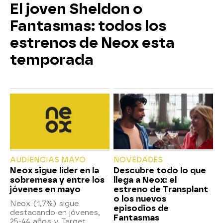
El joven Sheldon o
Fantasmas: todos los
estrenos de Neox esta
temporada
AUDIENCIAS MAYO
NOVEDADES
Neox sigue líder en la
Descubre todo lo que
sobremesa y entre los
llega a Neox: el
jóvenes en mayo
estreno de Transplant
o los nuevos
Neox (1,7%) sigue
episodios de
destacando en jóvenes,
Fantasmas
25-44 años y Target