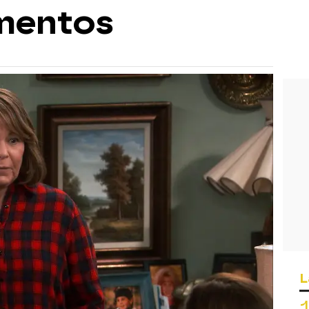
mentos
L