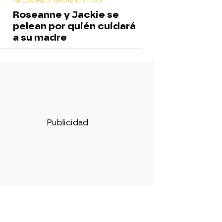
Roseanne y Jackie se
pelean por quién cuidará
a su madre