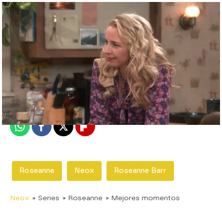
neox
Madrid
Publicado:
29 de abril de 2018, 23:32
Whatsapp
Facebook
X
Flipboard
Roseanne
Neox
Roseanne Barr
Neox
» Series
» Roseanne
» Mejores momentos