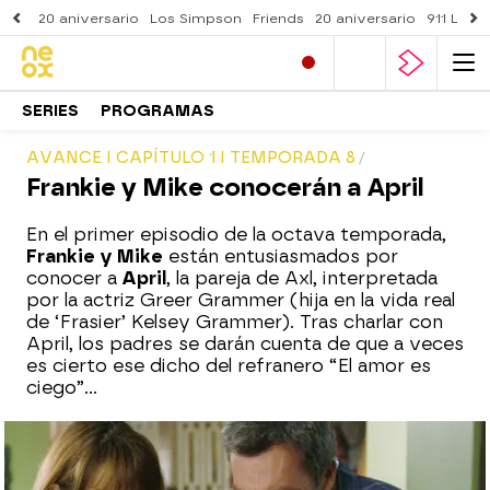
20 aniversario
Los Simpson
Friends
20 aniversario
911 Lone
SERIES
PROGRAMAS
AVANCE I CAPÍTULO 1 I TEMPORADA 8
Frankie y Mike conocerán a April
En el primer episodio de la octava temporada,
Frankie y Mike
están entusiasmados por
conocer a
April
, la pareja de Axl, interpretada
por la actriz Greer Grammer (hija en la vida real
de ‘Frasier’ Kelsey Grammer). Tras charlar con
April, los padres se darán cuenta de que a veces
es cierto ese dicho del refranero “El amor es
ciego”...