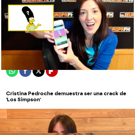
neox
Madrid
Publicado:
02 de julio de 2018, 02:40
Whatsapp
Facebook
X
Flipboard
Cristina Pedroche demuestra ser una crack de
'Los Simpson'
Anna Simon 'lo peta' en el test definitivo de
'Los Simpson'