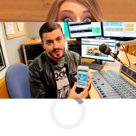
Juanma Romero demuestra ser un auténtico
experto en 'Los Simpson'
Matt Groening
Lisa Simpson
Springfield
Neox
» Series
» Los Simpson
» Test