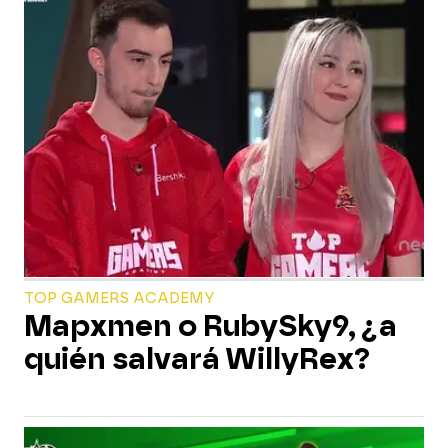
TOP GAMERS ACADEMY
Mapxmen o RubySky9, ¿a
quién salvará WillyRex?