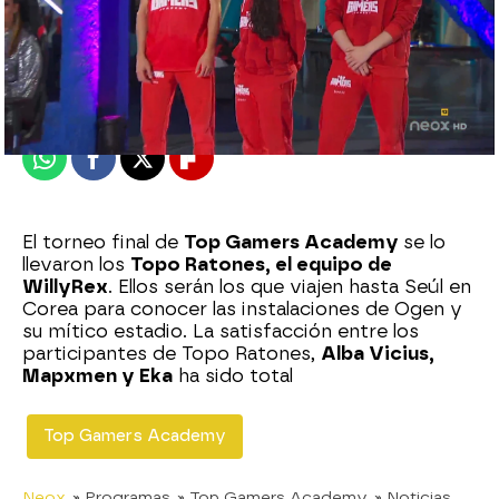
neox
Madrid
Publicado:
29 de noviembre de 2020, 21:17
Whatsapp
Facebook
X
Flipboard
El torneo final de
Top Gamers Academy
se lo
llevaron los
Topo Ratones, el equipo de
WillyRex
. Ellos serán los que viajen hasta Seúl en
Corea para conocer las instalaciones de Ogen y
su mítico estadio. La satisfacción entre los
participantes de Topo Ratones,
Alba Vicius,
Mapxmen y Eka
ha sido total
Top Gamers Academy
Neox
» Programas
» Top Gamers Academy
» Noticias