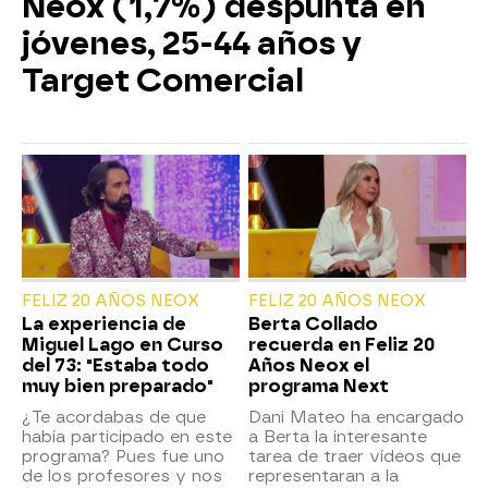
Neox (1,7%) despunta en
jóvenes, 25-44 años y
Target Comercial
FELIZ 20 AÑOS NEOX
FELIZ 20 AÑOS NEOX
La experiencia de
Berta Collado
Miguel Lago en Curso
recuerda en Feliz 20
del 73: "Estaba todo
Años Neox el
muy bien preparado"
programa Next
¿Te acordabas de que
Dani Mateo ha encargado
había participado en este
a Berta la interesante
programa? Pues fue uno
tarea de traer vídeos que
de los profesores y nos
representaran a la