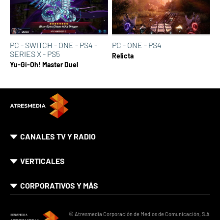
PC - SWITCH - ONE - PS4 -
PC - ONE - PS4
SERIES X - PS5
Relicta
Yu-Gi-Oh! Master Duel
CANALES TV Y RADIO
VERTICALES
CORPORATIVOS Y MÁS
© Atresmedia Corporación de Medios de Comunicación, S.A