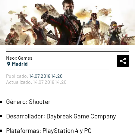
Neox Games
What
Comp
Madrid
Publicado:
14.07.2018 14:26
Actualizado:
14.07.2018 14:26
Género: Shooter
Desarrollador: Daybreak Game Company
Plataformas: PlayStation 4 y PC