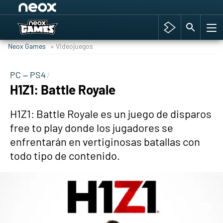
Among Us y Porno
Hyrule Warriors: La Era del Cataclismo
Neox Games
» Videojuegos
TGA Tercera gala
Super Mario cafetería oficial
PC – PS4
H1Z1: Battle Royale
Cyberpunk 2077
Hyrule Warriors
H1Z1: Battle Royale es un juego de disparos
Asia peculiar tradición
free to play donde los jugadores se
enfrentarán en vertiginosas batallas con
todo tipo de contenido.