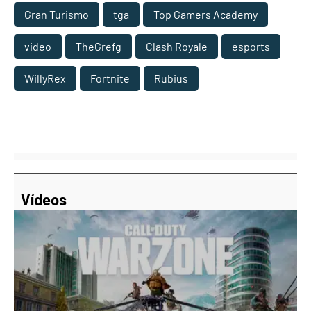
Gran Turismo
tga
Top Gamers Academy
video
TheGrefg
Clash Royale
esports
WillyRex
Fortnite
Rubius
Vídeos