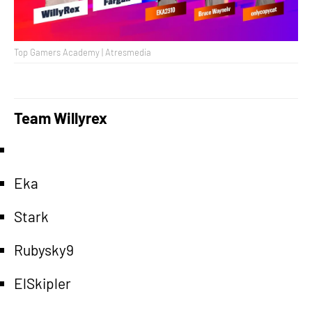
Top Gamers Academy | Atresmedia
Team Willyrex
Eka
Stark
Rubysky9
ElSkipler