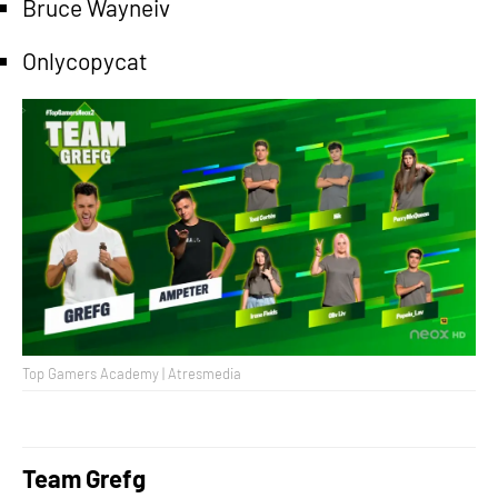
Bruce Wayneiv
Onlycopycat
Top Gamers Academy | Atresmedia
Team Grefg