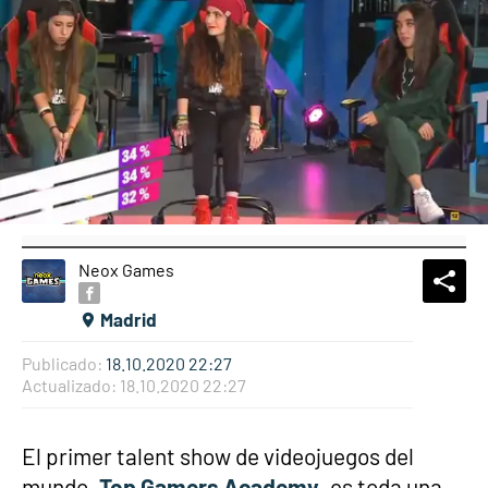
Neox Games
What
Comp
Madrid
Publicado:
18.10.2020 22:27
Actualizado:
18.10.2020 22:27
El primer talent show de videojuegos del
mundo,
Top Gamers Academy
, es toda una