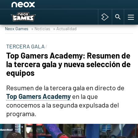
Among Us y Porno
Hyrule Warriors: La Era del Cataclismo
Neox Games
» Noticias
» Actualidad
TGA Tercera gala
Super Mario cafetería oficial
TERCERA GALA
Top Gamers Academy: Resumen de
Cyberpunk 2077
la tercera gala y nueva selección de
Hyrule Warriors
equipos
Asia peculiar tradición
Resumen de la tercera gala en directo de
Top Gamers Academy
en la que
conocemos a la segunda expulsada del
programa.