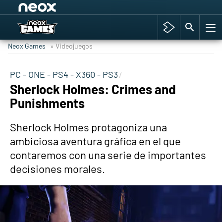
Among Us y Porno
Hyrule Warriors: La Era del Cataclismo
Neox Games
» Videojuegos
TGA Tercera gala
Super Mario cafetería oficial
PC - ONE - PS4 - X360 - PS3
Sherlock Holmes: Crimes and
Cyberpunk 2077
Punishments
Hyrule Warriors
Asia peculiar tradición
Sherlock Holmes protagoniza una
ambiciosa aventura gráfica en el que
contaremos con una serie de importantes
decisiones morales.