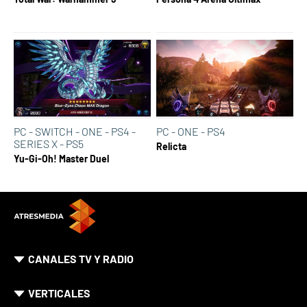
PC - SWITCH - ONE - PS4 -
PC - ONE - PS4
SERIES X - PS5
Relicta
Yu-Gi-Oh! Master Duel
CANALES TV Y RADIO
VERTICALES