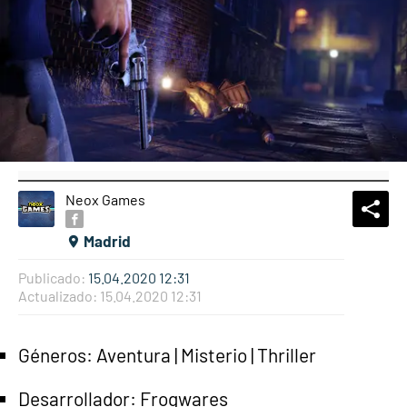
Neox Games
What
Comp
Madrid
Publicado:
15.04.2020 12:31
Actualizado:
15.04.2020 12:31
Géneros: Aventura | Misterio | Thriller
Desarrollador: Frogwares