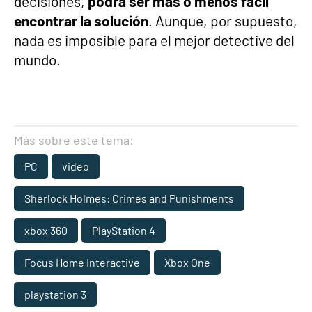
decisiones,
podrá ser más o menos fácil
encontrar la solución
. Aunque, por supuesto,
nada es imposible para el mejor detective del
mundo.
Más sobre este tema:
PC
video
Sherlock Holmes: Crimes and Punishments
xbox 360
PlayStation 4
Focus Home Interactive
Xbox One
playstation 3