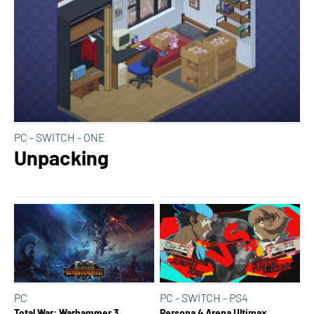
PC - SWITCH - ONE
Unpacking
PC
PC - SWITCH - PS4
Total War: Warhammer 3
Persona 4 Arena Ultimax