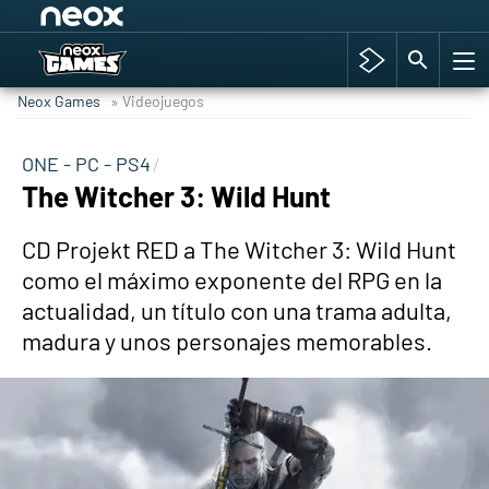
Among Us y Porno
Hyrule Warriors: La Era del Cataclismo
Neox Games
» Videojuegos
TGA Tercera gala
Super Mario cafetería oficial
ONE - PC - PS4
The Witcher 3: Wild Hunt
Cyberpunk 2077
Hyrule Warriors
CD Projekt RED a The Witcher 3: Wild Hunt
Asia peculiar tradición
como el máximo exponente del RPG en la
actualidad, un título con una trama adulta,
madura y unos personajes memorables.