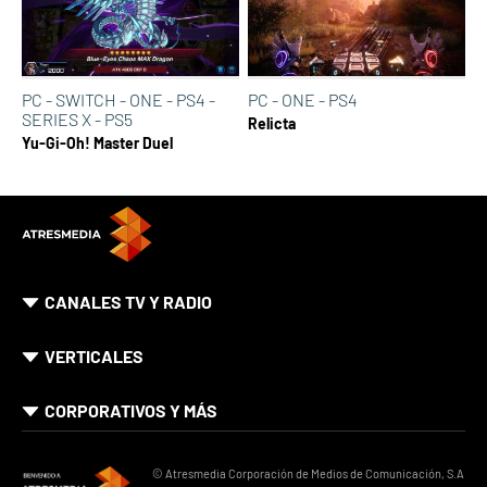
PC - SWITCH - ONE - PS4 -
PC - ONE - PS4
SERIES X - PS5
Relicta
Yu-Gi-Oh! Master Duel
CANALES TV Y RADIO
VERTICALES
CORPORATIVOS Y MÁS
© Atresmedia Corporación de Medios de Comunicación, S.A