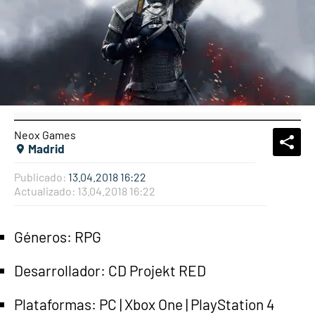
Neox Games
What
Comp
Madrid
Publicado:
13.04.2018 16:22
Actualizado:
13.04.2018 16:22
Géneros: RPG
Desarrollador: CD Projekt RED
Plataformas: PC | Xbox One | PlayStation 4