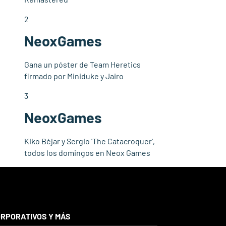
2
NeoxGames
Gana un póster de Team Heretics
firmado por Miniduke y Jairo
3
NeoxGames
Kiko Béjar y Sergio 'The Catacroquer',
todos los domingos en Neox Games
RPORATIVOS Y MÁS