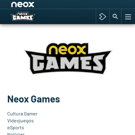
Among Us y Porno
Hyrule Warriors: La Era del Cataclismo
TGA Tercera gala
Super Mario cafetería oficial
Cyberpunk 2077
Hyrule Warriors
Asia peculiar tradición
Neox Games
Cultura Gamer
Videojuegos
eSports
Noticias