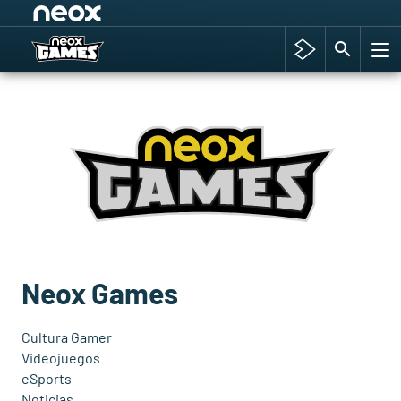
Among Us y Porno
Hyrule Warriors: La Era del Cataclismo
TGA Tercera gala
Super Mario cafetería oficial
Cyberpunk 2077
Hyrule Warriors
Asia peculiar tradición
Neox Games
Cultura Gamer
Videojuegos
eSports
Noticias