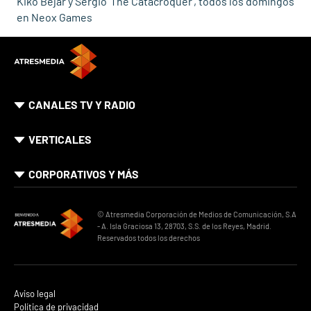
Kiko Béjar y Sergio 'The Catacroquer', todos los domingos
en Neox Games
CANALES TV Y RADIO
VERTICALES
CORPORATIVOS Y MÁS
© Atresmedia Corporación de Medios de Comunicación, S.A
- A. Isla Graciosa 13, 28703, S.S. de los Reyes, Madrid.
Reservados todos los derechos
Aviso legal
Política de privacidad