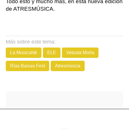
Todo esto y mucho más, en esta nueva edición
de ATRESMÚSICA.
Más sobre este tema:
La Musicalité
ELE
Vetusta Morla
Rías Baixas Fest
Atresmúscia