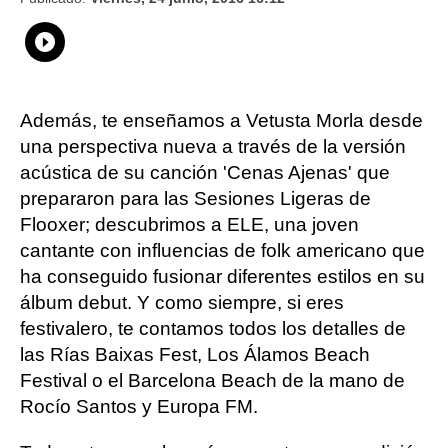
Whatsapp
Compartir
Facebook
Twitter
Linkedin
Flipboard
Además, te enseñamos a Vetusta Morla desde
una perspectiva nueva a través de la versión
acústica de su canción 'Cenas Ajenas' que
prepararon para las Sesiones Ligeras de
Flooxer; descubrimos a ELE, una joven
cantante con influencias de folk americano que
ha conseguido fusionar diferentes estilos en su
álbum debut. Y como siempre, si eres
festivalero, te contamos todos los detalles de
las Rías Baixas Fest, Los Álamos Beach
Festival o el Barcelona Beach de la mano de
Rocí­o Santos y Europa FM.