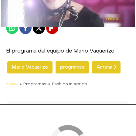
Publicado:
06 de octubre de 2012, 15:13
Whatsapp
Facebook
X
Flipboard
El programa del equipo de Mario Vaquerizo.
Mario Vaquerizo
programas
Antena 3
Neox
» Programas
» Fashion in action