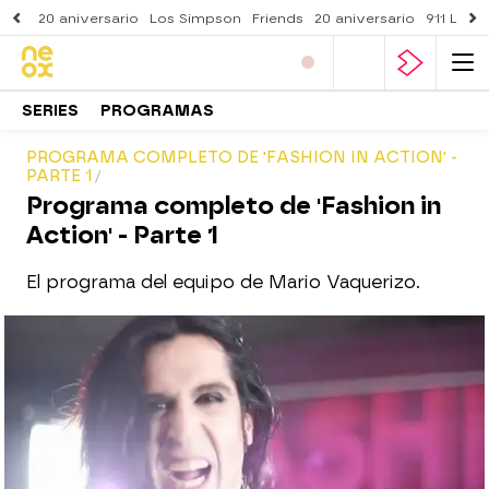
20 aniversario
Los Simpson
Friends
20 aniversario
911 Lone
SERIES
PROGRAMAS
PROGRAMA COMPLETO DE 'FASHION IN ACTION' -
PARTE 1
Programa completo de 'Fashion in
Action' - Parte 1
El programa del equipo de Mario Vaquerizo.
neox