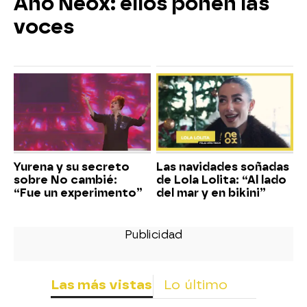
Año Neox: ellos ponen las
voces
Yurena y su secreto
Las navidades soñadas
sobre No cambié:
de Lola Lolita: “Al lado
“Fue un experimento”
del mar y en bikini”
Las más vistas
Lo último