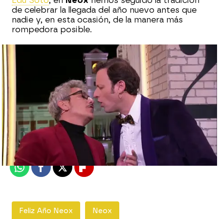
Edu Soto
, en
Neox
hemos seguido la tradición
de celebrar la llegada del año nuevo antes que
nadie y, en esta ocasión, de la manera más
rompedora posible.
neox
Publicado:
31 de diciembre de 2019, 00:09
Whatsapp
Facebook
X
Flipboard
Feliz Año Neox
Neox