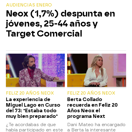
AUDIENCIAS ENERO
Neox (1,7%) despunta en
jóvenes, 25-44 años y
Target Comercial
FELIZ 20 AÑOS NEOX
FELIZ 20 AÑOS NEOX
La experiencia de
Berta Collado
Miguel Lago en Curso
recuerda en Feliz 20
del 73: "Estaba todo
Años Neox el
muy bien preparado"
programa Next
¿Te acordabas de que
Dani Mateo ha encargado
había participado en este
a Berta la interesante