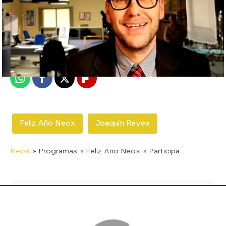
neox
Madrid
Publicado:
22 de diciembre de 2011, 20:34
Whatsapp
Facebook
X
Flipboard
Feliz Año Neox
Joaquín Reyes
Neox
» Programas
» Feliz Año Neox
» Participa