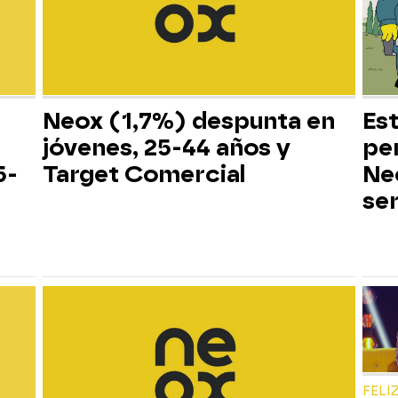
Neox (1,7%) despunta en
Es
jóvenes, 25-44 años y
pe
5-
Target Comercial
Neo
ser
FELI