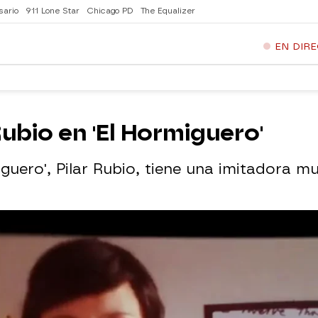
sario
911 Lone Star
Chicago PD
The Equalizer
EN DIR
Rubio en 'El Hormiguero'
guero', Pilar Rubio, tiene una imitadora m