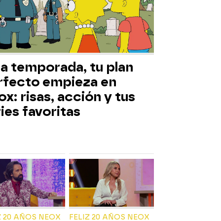
ta temporada, tu plan
rfecto empieza en
x: risas, acción y tus
ies favoritas
Z 20 AÑOS NEOX
FELIZ 20 AÑOS NEOX