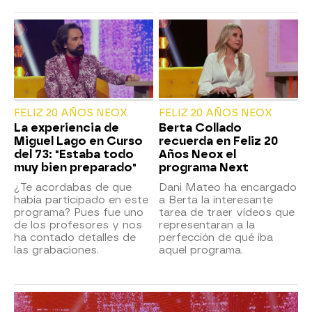
FELIZ 20 AÑOS NEOX
FELIZ 20 AÑOS NEOX
La experiencia de
Berta Collado
Miguel Lago en Curso
recuerda en Feliz 20
del 73: "Estaba todo
Años Neox el
muy bien preparado"
programa Next
¿Te acordabas de que
Dani Mateo ha encargado
había participado en este
a Berta la interesante
programa? Pues fue uno
tarea de traer vídeos que
de los profesores y nos
representaran a la
ha contado detalles de
perfección de qué iba
las grabaciones.
aquel programa.