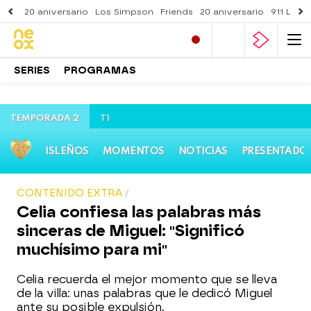
20 aniversario
Los Simpson
Friends
20 aniversario
911 Lone
SERIES
PROGRAMAS
TEMPORADA 2
T1
ISLEÑOS
MOMENTOS
NOTICIAS
PRESENTADO
CONTENIDO EXTRA
Celia confiesa las palabras más
sinceras de Miguel: "Significó
muchísimo para mi"
Celia recuerda el mejor momento que se lleva
de la villa: unas palabras que le dedicó Miguel
ante su posible expulsión.