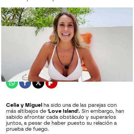
neox
Madrid
Publicado:
20 de mayo de 2021, 19:30
Whatsapp
Facebook
X
Flipboard
Celia y Miguel
ha sido una de las parejas con
más altibajos de
'Love Island'.
Sin embargo, han
sabido afrontar cada obstáculo y superarlos
juntos, a pesar de haber puesto su relación a
prueba de fuego.